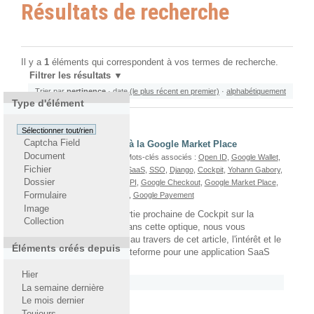
Résultats de recherche
Il y a
1
éléments qui correspondent à vos termes de recherche.
Filtrer les résultats
Trier par
pertinence
·
date (le plus récent en premier)
·
alphabétiquement
Type d'élément
Sélectionner tout/rien
Captcha Field
Intégration de Cockpit à la Google Market Place
Document
Par
Joseph Rozencwajg
— Mots-clés associés :
Open ID
,
Google Wallet
,
Fichier
Joseph Rozencwajg
,
CaaS
,
SaaS
,
SSO
,
Django
,
Cockpit
,
Yohann Gabory
,
Dossier
Google Apps For Business
,
API
,
Google Checkout
,
Google Market Place
,
Cockpit Mailing
,
Google Apps
,
Google Payement
Formulaire
Image
Nous envisageons la sortie prochaine de Cockpit sur la
Collection
Google Market Place. Dans cette optique, nous vous
proposons de présenter, au travers de cet article, l'intérêt et le
Éléments créés depuis
fonctionnement de la plateforme pour une application SaaS
telle que Cockpit.
Hier
Rattaché à
2011
/
Octobre
La semaine dernière
Le mois dernier
Toujours