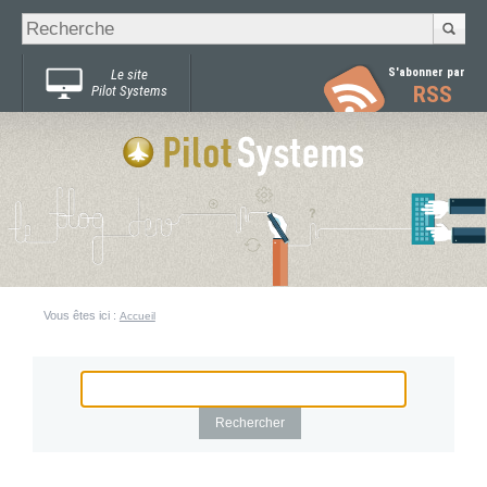
Recherche
Chercher par
avancée…
S'abonner par
Le site
RSS
Pilot Systems
Vous êtes ici :
Accueil