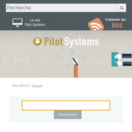
Recherche
Chercher par
avancée…
S'abonner par
Le site
RSS
Pilot Systems
Vous êtes ici :
Accueil