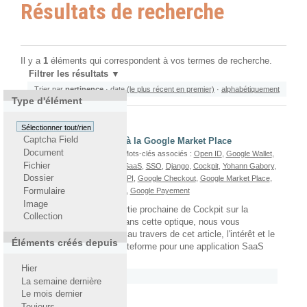
Résultats de recherche
Il y a
1
éléments qui correspondent à vos termes de recherche.
Filtrer les résultats
Trier par
pertinence
·
date (le plus récent en premier)
·
alphabétiquement
Type d'élément
Sélectionner tout/rien
Captcha Field
Intégration de Cockpit à la Google Market Place
Document
Par
Joseph Rozencwajg
— Mots-clés associés :
Open ID
,
Google Wallet
,
Fichier
Joseph Rozencwajg
,
CaaS
,
SaaS
,
SSO
,
Django
,
Cockpit
,
Yohann Gabory
,
Dossier
Google Apps For Business
,
API
,
Google Checkout
,
Google Market Place
,
Cockpit Mailing
,
Google Apps
,
Google Payement
Formulaire
Image
Nous envisageons la sortie prochaine de Cockpit sur la
Collection
Google Market Place. Dans cette optique, nous vous
proposons de présenter, au travers de cet article, l'intérêt et le
Éléments créés depuis
fonctionnement de la plateforme pour une application SaaS
telle que Cockpit.
Hier
Rattaché à
2011
/
Octobre
La semaine dernière
Le mois dernier
Toujours