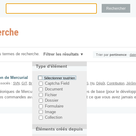
erche
s termes de recherche.
Filtrer les résultats
Trier par
pertinence
·
date
Type d'élément
ion de Mercurial
Sélectionner tout/rien
sociés :
SVN
,
GIT
,
Branches
,
BZR
,
Mercurial
,
Tutoriel
,
CVS
,
Hg
,
Dépôt
,
Contribution
,
Jérôm
Captcha Field
Document
éoriques de Mercurial, puis montre les commandes de base (pour le développ
Fichier
les commandes avancées (branches, tags...). Tout ce que vous avez jamais e
Dossier
Formulaire
Image
Collection
Éléments créés depuis