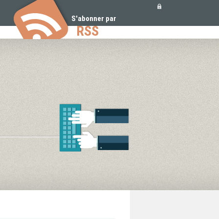
Outils
personnels
S'abonner par
RSS