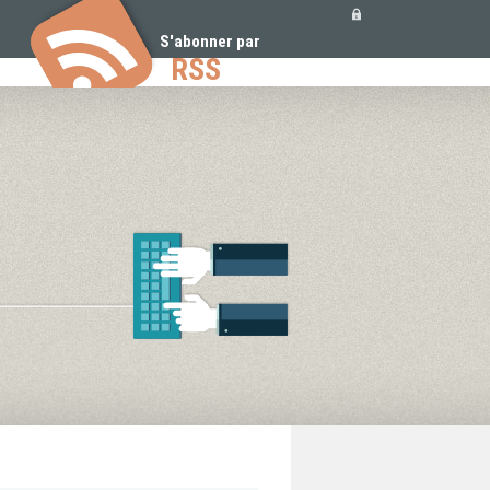
Outils
personnels
S'abonner par
RSS