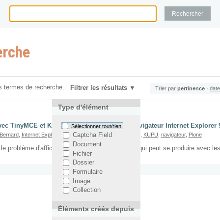
erche
s termes de recherche.
Filtrer les résultats
Trier par
pertinence
·
date
Type d'élément
vec TinyMCE et KUPU sous Plone 4 avec le navigateur Internet Explorer 
Sélectionner tout/rien
Bernard
,
Internet Explorer 9
,
Plone 4
,
TinyMCE
,
WYSIWYG
,
KUPU
,
navigateur
,
Plone
Captcha Field
Document
 le problème d'affichage sous Internet Explorer 9 qui peut se produire ave
Fichier
Dossier
Formulaire
Image
Collection
Éléments créés depuis