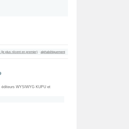
 (le plus récent en premier)
·
alphabétiquement
9
c les éditeurs WYSIWYG KUPU et