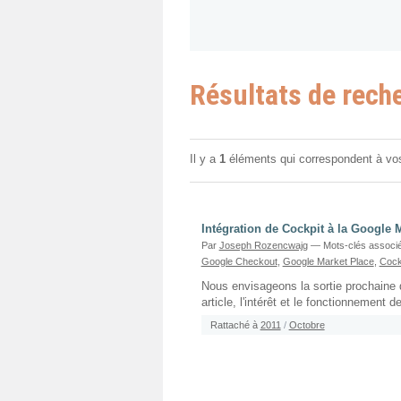
Résultats de rech
Il y a
1
éléments qui correspondent à vo
Intégration de Cockpit à la Google 
Par
Joseph Rozencwajg
— Mots-clés associ
Google Checkout
,
Google Market Place
,
Cockp
Nous envisageons la sortie prochaine 
article, l'intérêt et le fonctionnement 
Rattaché à
2011
/
Octobre