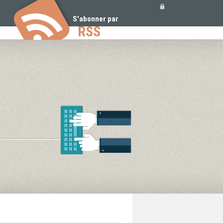
Outils
personnels
S'abonner par
RSS