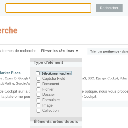
erche
s termes de recherche.
Filtrer les résultats
Trier par
pertinence
·
date
Type d'élément
Market Place
Sélectionner tout/rien
és :
Open ID
,
Google Wallet
,
Joseph Rozencwajg
,
CaaS
,
SaaS
,
SSO
,
Django
,
Cockpit
,
Yohan
Captcha Field
it Mailing
,
Google Apps
,
Google Payement
Document
Fichier
de Cockpit sur la Google Market Place. Dans cette optique, nous vous propos
Dossier
de la plateforme pour une application SaaS telle que Cockpit.
Formulaire
Image
Collection
Éléments créés depuis