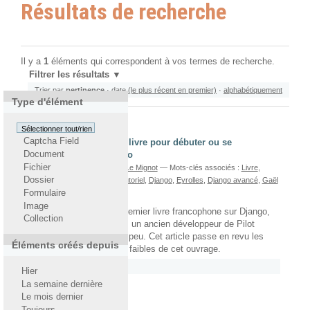
Résultats de recherche
Il y a
1
éléments qui correspondent à vos termes de recherche.
Filtrer les résultats
Trier par
pertinence
·
date (le plus récent en premier)
·
alphabétiquement
Type d'élément
Sélectionner tout/rien
Captcha Field
« Django Avancé », un livre pour débuter ou se
Document
perfectionner en Django
Fichier
écrit le 27/08/2013
Par
Gaël Le Mignot
— Mots-clés associés :
Livre
,
Dossier
Ouvrage
,
Yohann Gabory
,
Tutoriel
,
Django
,
Eyrolles
,
Django avancé
,
Gaël
le Mignot
Formulaire
Image
« Django Avancé », le premier livre francophone sur Django,
Collection
écrit par Yohann Gabory, un ancien développeur de Pilot
Systems, est sorti il y a peu. Cet article passe en revu les
Éléments créés depuis
points forts et les points faibles de cet ouvrage.
Rattaché à
2013
/
Juin
Hier
La semaine dernière
Le mois dernier
Toujours