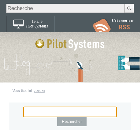
Recherche
Chercher par
avancée…
S'abonner par
Le site
RSS
Pilot Systems
Vous êtes ici :
Accueil