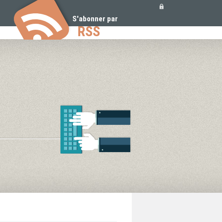
Outils
personnels
S'abonner par
RSS