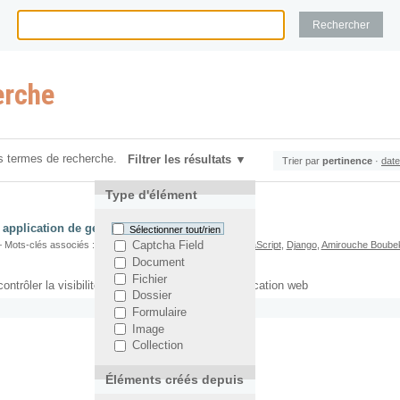
erche
s termes de recherche.
Filtrer les résultats
Trier par
pertinence
·
date
Type d'élément
u application de gestion d'options
Sélectionner tout/rien
 Mots-clés associés :
Application web
,
Django-Waffle
,
JavaScript
,
Django
,
Amirouche Boube
Captcha Field
Document
Fichier
ntrôler la visibilité de fonctions dans votre application web
Dossier
Formulaire
Image
Collection
Éléments créés depuis