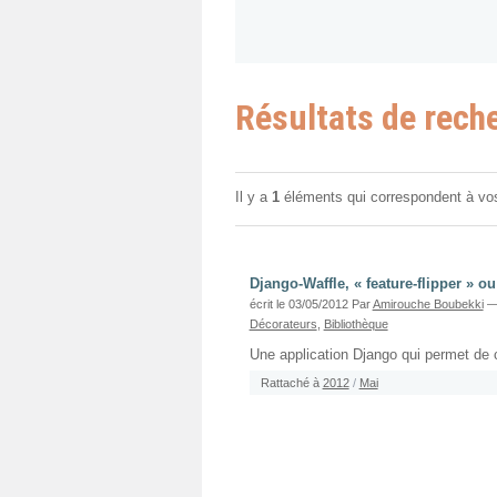
Résultats de rech
Il y a
1
éléments qui correspondent à vo
Django-Waffle, « feature-flipper » o
écrit le 03/05/2012
Par
Amirouche Boubekki
—
Décorateurs
,
Bibliothèque
Une application Django qui permet de co
Rattaché à
2012
/
Mai