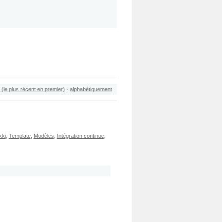
 (le plus récent en premier)
·
alphabétiquement
kki
,
Template
,
Modèles
,
Intégration continue
,