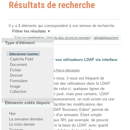
Résultats de recherche
Il y a
1
éléments qui correspondent à vos termes de recherche.
Filtrer les résultats
Trier par
pertinence
·
date (le plus récent en premier)
·
alphabétiquement
Type d'élément
Sélectionner tout/rien
Captcha Field
LBE ou comment gérer vos utilisateurs LDAP via interface
Document
web
Fichier
écrit le 13/09/2013
Par
Croizet Pierre-Alexandre
Dossier
Comme beaucoup d'entre nous, il nous est fréquent de
Formulaire
rajouter, modifier, supprimer des utilisateurs dans le LDAP.
Image
Pour les inconditionnels de celui-ci, quelques lignes de
Collection
commandes et le tour est joué, mais pour certains, LDAP
résonne avec galères. Heureusement, un outil existe via une
Éléments créés depuis
interface web afin de de faciliter les modifications des
utilisateurs. LBE pour "LDAP Business Editor" permet de
Hier
vulgariser l'administration d'un annuaire. Étant simple
La semaine dernière
d'utilisation, il permettra aux RH, par exemple, de pouvoir
Le mois dernier
rajouter des comptes dans la base du LDAP, avec quand
Toujours