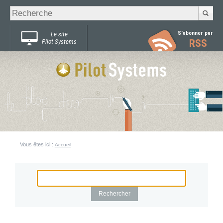
Recherche
Chercher par
avancée…
S'abonner par
Le site
RSS
Pilot Systems
Vous êtes ici :
Accueil