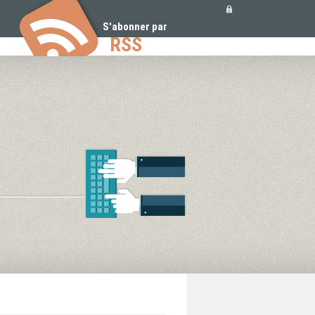
Outils
personnels
S'abonner par
RSS