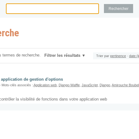
erche
s termes de recherche.
Filtrer les résultats
Trier par
pertinence
·
date (
u application de gestion d'options
 Mots-clés associés :
Application web
,
Django-Waffle
,
JavaScript
,
Django
,
Amirouche Boube
ntrôler la visibilité de fonctions dans votre application web