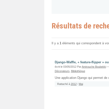
Résultats de rech
Il y a
1
éléments qui correspondent à vo
Django-Waffle, « feature-flipper » o
écrit le 03/05/2012
Par
Amirouche Boubekki
—
Décorateurs
,
Bibliothèque
Une application Django qui permet de co
Rattaché à
2012
/
Mai