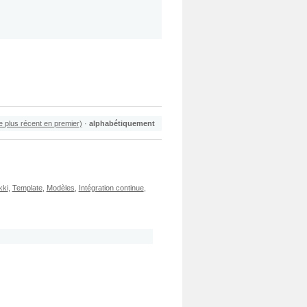
le plus récent en premier)
·
alphabétiquement
kki
,
Template
,
Modèles
,
Intégration continue
,