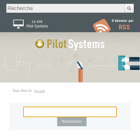
Recherche
Chercher par
avancée…
S'abonner par
Le site
RSS
Pilot Systems
Vous êtes ici :
Accueil