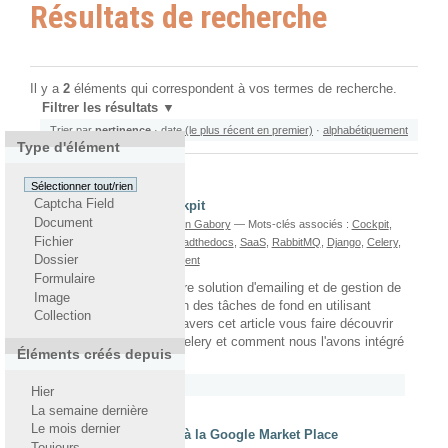
Résultats de recherche
Il y a
2
éléments qui correspondent à vos termes de recherche.
Filtrer les résultats
Trier par
pertinence
·
date (le plus récent en premier)
·
alphabétiquement
Type d'élément
Sélectionner tout/rien
Captcha Field
Django Celery sur Cockpit
Document
écrit le 25/03/2015
Par
Yohann Gabory
— Mots-clés associés :
Cockpit
,
Fichier
Eventlet
,
Yohann Gabory
,
Readthedocs
,
SaaS
,
RabbitMQ
,
Django
,
Celery
,
Dossier
Distributed Task Queue
,
Gevent
Formulaire
Désormais, Cockpit, notre solution d'emailing et de gestion de
Image
contact intègre la gestion des tâches de fond en utilisant
Collection
Celery. Nous allons, a travers cet article vous faire découvrir
tous les avantages de Celery et comment nous l'avons intégré
Éléments créés depuis
à notre projet.
Rattaché à
2012
/
Mars
Hier
La semaine dernière
Le mois dernier
Intégration de Cockpit à la Google Market Place
Toujours